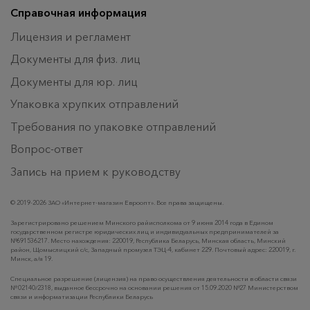
Справочная информация
Лицензия и регламент
Документы для физ. лиц
Документы для юр. лиц
Упаковка хрупких отправлений
Требования по упаковке отправлений
Вопрос-ответ
Запись на прием к руководству
© 2019-2026 ЗАО «Интернет-магазин Евроопт». Все права защищены.
Зарегистрировано решением Минского райисполкома от 9 июня 2014 года в Едином
государственном регистре юридических лиц и индивидуальных предпринимателей за
№691536217. Место нахождения: 220019, Республика Беларусь, Минская область, Минский
район, Щомыслицкий с/с, Западный промузел ТЭЦ-4, кабинет 229. Почтовый адрес: 220019, г.
Минск, а/я 19.
Специальное разрешение (лицензия) на право осуществления деятельности в области связи
№ 02140/2318, выданное бессрочно на основании решения от 15.09.2020 №27 Министерством
связи и информатизации Республики Беларусь