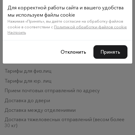
Заключить договор
Для корректной работы сайта и вашего удобства
мы используем файлы cookie
Новости
Нажимая «Принять», вы даёте согласие на обработку файлов
Наши партнеры
cookie в соответствии с
Политикой обработки файлов cookie
Настроить
Вакансии
Рекламодателям
Отклонить
Принять
Услуги и тарифы
Тарифы для физ.лиц
Тарифы для юр. лиц
Прием почтовых отправлений по адресу
Доставка до двери
Доставка между отделениями
Доставка тяжеловесных отправлений (весом более
30 кг)