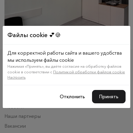
Файлы cookie 💕🍪
Будем рады видеть вас в новом отделении!
Для корректной работы сайта и вашего удобства
О компании
мы используем файлы cookie
Нажимая «Принять», вы даёте согласие на обработку файлов
О нас
cookie в соответствии с
Политикой обработки файлов cookie
Адреса отделений
Настроить
Обратная связь
Отклонить
Принять
Заключить договор
Новости
Наши партнеры
Вакансии