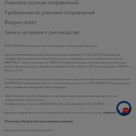
Упаковка хрупких отправлений
Требования по упаковке отправлений
Вопрос-ответ
Запись на прием к руководству
© 2019-2026 ЗАО «Интернет-магазин Евроопт». Все права защищены.
Зарегистрировано решением Минского райисполкома от 9 июня 2014 года в Едином
государственном регистре юридических лиц и индивидуальных предпринимателей за
№691536217. Место нахождения: 220019, Республика Беларусь, Минская область, Минский
район, Щомыслицкий с/с, Западный промузел ТЭЦ-4, кабинет 229. Почтовый адрес: 220019, г.
Минск, а/я 19.
Специальное разрешение (лицензия) на право осуществления деятельности в области связи
№ 02140/2318, выданное бессрочно на основании решения от 15.09.2020 №27 Министерством
связи и информатизации Республики Беларусь
ЗАО «Интернет-магазин Евроопт» не рассматривает электронные обращения и не
предоставляет ответы на них.
Телефон (контакт-центр): 5353636 (MTC, Life, A1), ежедневно с 8:30 до 20:30.
Вы можете связаться с нами посредством онлайн-чата на сайте, а также
telegram
.
Политика обработки персональных данных.
Настройка согласия на файлы cookie